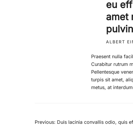
eu eff
amet 
pulvi
ALBERT E
Praesent nulla faci
Curabitur rutrum ma
Pellentesque venena
turpis sit amet, a
metus, at interdum 
Post
Previous:
Duis lacinia convallis odio, quis e