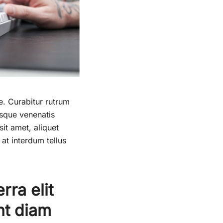
ue. Curabitur rutrum
tesque venenatis
sit amet, aliquet
at interdum tellus
rra elit
nt diam