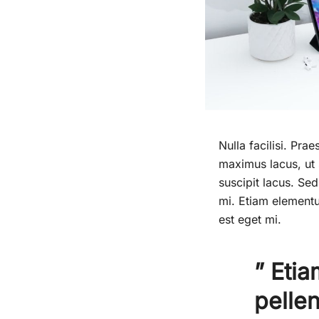
Nulla facilisi. Pra
maximus lacus, ut s
suscipit lacus. Sed
mi. Etiam elementu
est eget mi.
” Etia
pelle