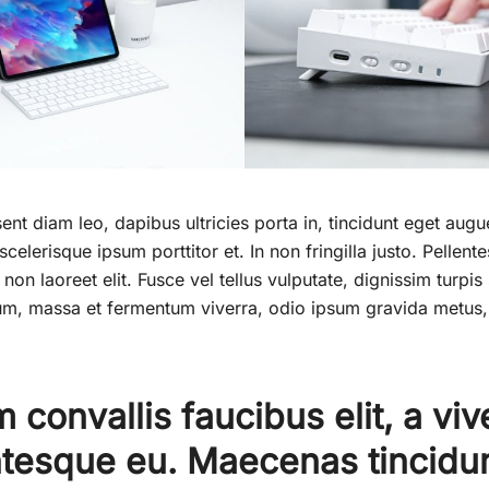
esent diam leo, dapibus ultricies porta in, tincidunt eget aug
celerisque ipsum porttitor et. In non fringilla justo. Pellen
 non laoreet elit. Fusce vel tellus vulputate, dignissim turpis 
m, massa et fermentum viverra, odio ipsum gravida metus, 
m convallis faucibus elit, a vive
ntesque eu. Maecenas tincidu