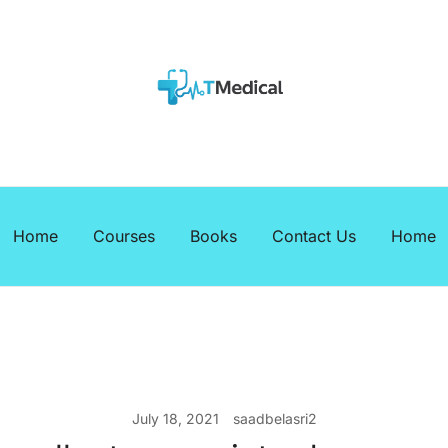
EBOOKS
Medicalcourses
Home
Courses
Books
Contact Us
Home
July 18, 2021
saadbelasri2