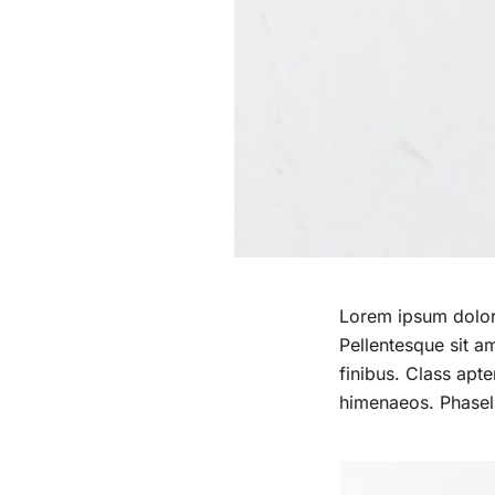
Lorem ipsum dolor s
Pellentesque sit am
finibus. Class apte
himenaeos. Phasell