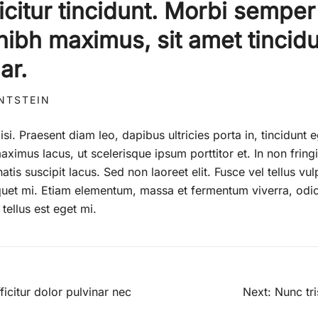
icitur tincidunt. Morbi semper
nibh maximus, sit amet tincidu
nar.
INTSTEIN
lisi. Praesent diam leo, dapibus ultricies porta in, tincidunt 
ximus lacus, ut scelerisque ipsum porttitor et. In non fringil
tis suscipit lacus. Sed non laoreet elit. Fusce vel tellus vul
liquet mi. Etiam elementum, massa et fermentum viverra, od
tellus est eget mi.
fficitur dolor pulvinar nec
Next:
Nunc tri