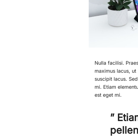
Nulla facilisi. Pra
maximus lacus, ut s
suscipit lacus. Sed
mi. Etiam elementu
est eget mi.
” Etia
pelle