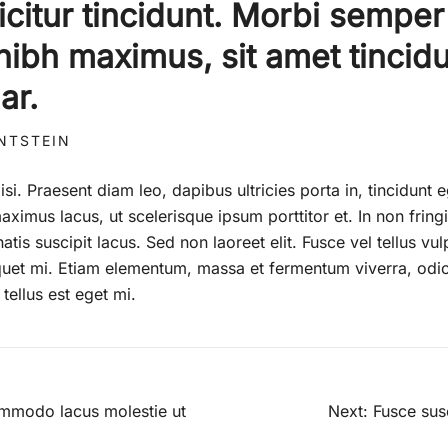
icitur tincidunt. Morbi semper
nibh maximus, sit amet tincidu
nar.
INTSTEIN
lisi. Praesent diam leo, dapibus ultricies porta in, tincidunt 
ximus lacus, ut scelerisque ipsum porttitor et. In non fringil
tis suscipit lacus. Sed non laoreet elit. Fusce vel tellus vul
liquet mi. Etiam elementum, massa et fermentum viverra, od
tellus est eget mi.
commodo lacus molestie ut
Next:
Fusce susc