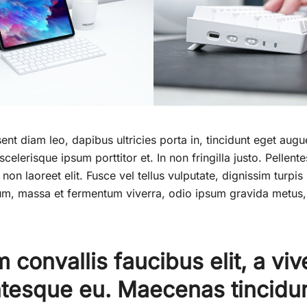
esent diam leo, dapibus ultricies porta in, tincidunt eget aug
celerisque ipsum porttitor et. In non fringilla justo. Pellen
 non laoreet elit. Fusce vel tellus vulputate, dignissim turpis 
m, massa et fermentum viverra, odio ipsum gravida metus, 
m convallis faucibus elit, a vive
ntesque eu. Maecenas tincidu