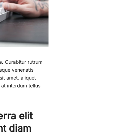
ue. Curabitur rutrum
tesque venenatis
sit amet, aliquet
at interdum tellus
rra elit
nt diam