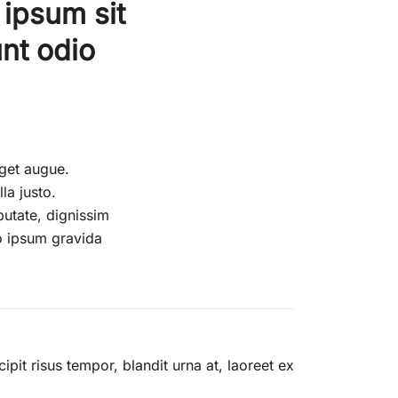
 ipsum sit
nt odio
eget augue.
la justo.
putate, dignissim
io ipsum gravida
ipit risus tempor, blandit urna at, laoreet ex