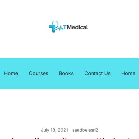
EBOOKS
Medicalcourses
Home
Courses
Books
Contact Us
Home
July 18, 2021
saadbelasri2