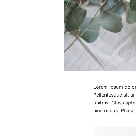
Lorem ipsum dolor s
Pellentesque sit am
finibus. Class apte
himenaeos. Phasell