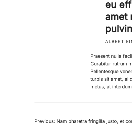
eu eff
amet 
pulvi
ALBERT E
Praesent nulla faci
Curabitur rutrum ma
Pellentesque venena
turpis sit amet, a
metus, at interdum 
Post
Previous:
Nam pharetra fringilla justo, et 